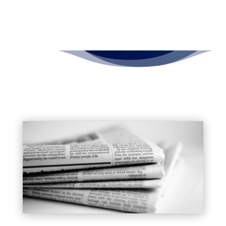
by
Victor Deguérande
1 Jun 2019